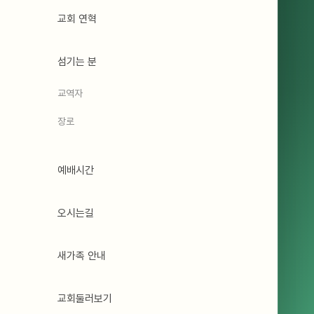
교회 연혁
섬기는 분
교역자
장로
예배시간
오시는길
새가족 안내
교회둘러보기