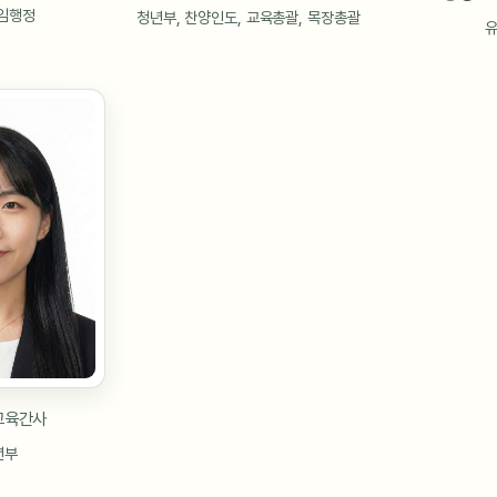
선임행정
청년부, 찬양인도, 교육총괄, 목장총괄
교육간사
년부