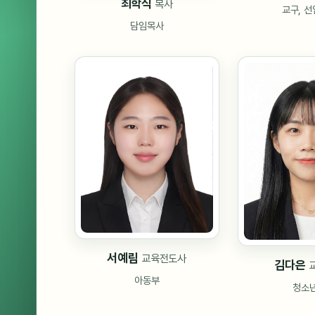
최학식
목사
교구, 
담임목사
서예림
교육전도사
김다은
아동부
청소