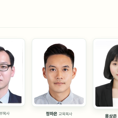
부목사
정하은
교육목사
용상은