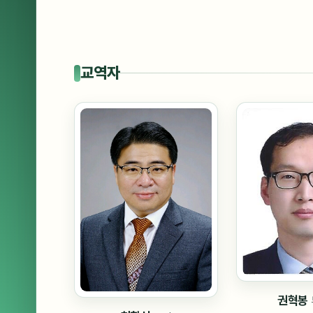
교역자
권혁봉