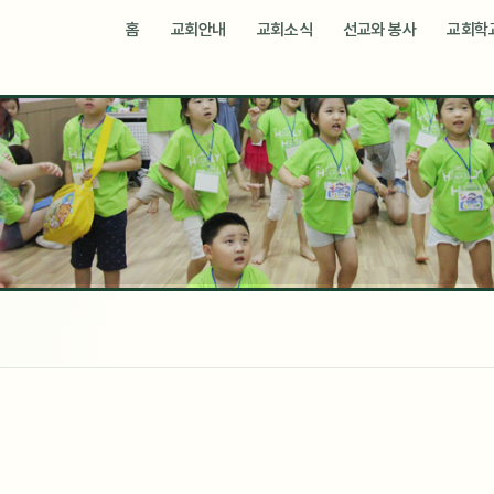
메뉴 건너뛰기
홈
교회안내
교회소식
선교와 봉사
교회학