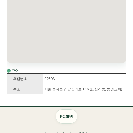
주소
우편번호
02598
주소
서울 동대문구 답십리로 136 (답십리동, 동명교회)
PC 화면