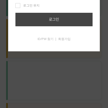
로그인 유지
로그인
동키데이
ID/PW 찾기
회원가입
|
금주의 주보
새가족소개